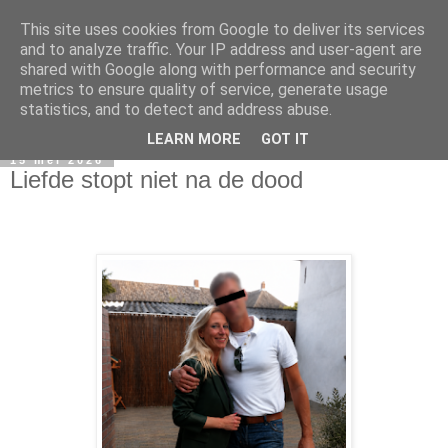
This site uses cookies from Google to deliver its services
and to analyze traffic. Your IP address and user-agent are
shared with Google along with performance and security
metrics to ensure quality of service, generate usage
statistics, and to detect and address abuse.
LEARN MORE
GOT IT
15 mei 2026
Liefde stopt niet na de dood