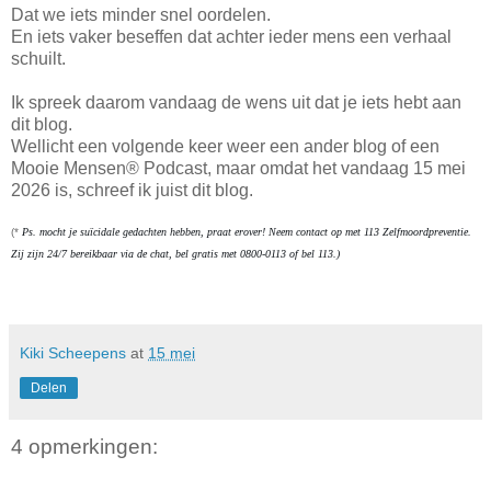
Dat we iets minder snel oordelen.
En iets vaker beseffen dat achter ieder mens een verhaal
schuilt.
Ik spreek daarom vandaag de wens uit dat je iets hebt aan
dit blog.
Wellicht een volgende keer weer een ander blog of een
Mooie Mensen® Podcast, maar omdat het vandaag 15 mei
2026 is, schreef ik juist dit blog.
(*
Ps. mocht je suïcidale gedachten hebben, praat erover! Neem contact op met 113 Zelfmoordpreventie. 
Zij zijn 24/7 bereikbaar via de chat, bel gratis met 0800-0113 of bel 113.)
Kiki Scheepens
at
15 mei
Delen
4 opmerkingen: