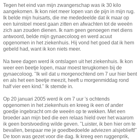
Tegen het eind van mijn zwangerschap was ik 30 kilo
aangekomen. Ik kon niet meer lopen van de pijn in mijn rug.
Ik belde mijn huisarts, die me mededeelde dat ik maar op
een tuinstoel moest gaan zitten en afwachten tot de weeën
zich aan zouden dienen. Ik nam geen genoegen met diens
antwoord, belde mijn gynaecoloog en werd acuut
opgenomen in het ziekenhuis. Hij vond het goed dat ik hem
gebeld had, want ik kon niets meer.
Na twee dagen werd ik ontslagen uit het ziekenhuis. Ik kon
weer een beetje lopen, maar moest terugkomen bij de
gynaecoloog. "Ik wil dat u morgenochtend om 7 uur hier bent
en als het een beetje meezit, heeft u morgenmiddag rond
half vier een kind." Ik stemde in.
Op 20 januari 2005 werd ik om 7 uur 's ochtends
opgenomen in het ziekenhuis en kreeg ik een of ander
goedje ingebracht om de weeën op te wekken. Met een
broeder aan mijn bed die een relaas hield over het waarom
ik geen borstvoeding wilde geven. "Luister, ik ben hier om te
bevallen, bespaar me je goedbedoelde adviezen alsjeblieft!"
De toon was gezet voor die dag. Ik kreeg een ruggenprik,