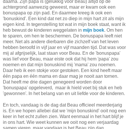
daarna. Zijn papa is (gelukkig voor Beau) altijd op de
achtergrond aanwezig geweest, maar er kwam ook een
bonuspapa op zijn pad. En daarmee kreeg ik ook een
'bonuskind'. Een kind dat net zo diep in mijn hart zit als mijn
eigen kind. In tegenstelling tot wat in mijn boek staat, want ik
heb bewust de kinderen weggelaten in
mijn boek
. Om hen
te sparen, om hen te beschermen. De bonuspapa leeft niet
meer. Net als andere dierbaren die zichzelf van het leven
hebben beroofd in vijf jaar en vijf maanden tijd. Dat was voor
mij al afgrijselijk, laat staan voor Beau. En de 'bonuspapa'
was lief voor Beau, maar eiste ook dat hij hem 'papa' zou
noemen en dat mijn bonuskind mij 'mama' zou noemen.
Daar heb ik een stokje voor gestoken. Een kind heeft maar
één papa en één mama en daar mag je nooit aan tornen.
Dat heeft me drie dagen genegeerd worden door
'bonuspapa' opgeleverd, maar ik hield voet bij stuk en heb
'gewonnen'. In het belang van en uit liefde voor de kinderen.
En toch, vandaag is de dag dat Beau officieel meerderjarig
is. En we hopen allebei dat we 'mijn bonuskind' ooit nog een
keer in het echt zullen zien. Want eenmaal in het hart blijf je
in ons hart. Wie weet kunnen we ooit nog een verjaardag
samen vieren, maar vandaag is het Beau zijn dag.