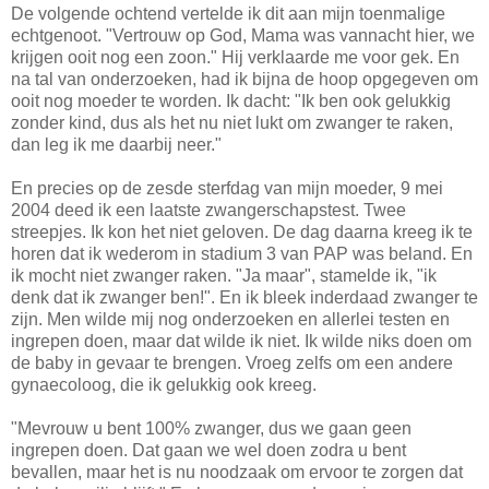
De volgende ochtend vertelde ik dit aan mijn toenmalige
echtgenoot. "Vertrouw op God, Mama was vannacht hier, we
krijgen ooit nog een zoon." Hij verklaarde me voor gek. En
na tal van onderzoeken, had ik bijna de hoop opgegeven om
ooit nog moeder te worden. Ik dacht: "Ik ben ook gelukkig
zonder kind, dus als het nu niet lukt om zwanger te raken,
dan leg ik me daarbij neer."
En precies op de zesde sterfdag van mijn moeder, 9 mei
2004 deed ik een laatste zwangerschapstest. Twee
streepjes. Ik kon het niet geloven. De dag daarna kreeg ik te
horen dat ik wederom in stadium 3 van PAP was beland. En
ik mocht niet zwanger raken. "Ja maar", stamelde ik, "ik
denk dat ik zwanger ben!". En ik bleek inderdaad zwanger te
zijn. Men wilde mij nog onderzoeken en allerlei testen en
ingrepen doen, maar dat wilde ik niet. Ik wilde niks doen om
de baby in gevaar te brengen. Vroeg zelfs om een andere
gynaecoloog, die ik gelukkig ook kreeg.
"Mevrouw u bent 100% zwanger, dus we gaan geen
ingrepen doen. Dat gaan we wel doen zodra u bent
bevallen, maar het is nu noodzaak om ervoor te zorgen dat