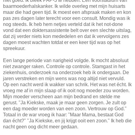
niet goed. Ik bleek PAP-3 te hebben. Een voorstadium van
baarmoederhalskanker. Ik wilde overleg met mijn huisarts
maar die had geen tijd. Ik moest een afspraak maken en kon
pas zes dagen later terecht voor een consult. Mondig was ik
nog steeds. Ik heb hem netjes verteld dat ik het not-done
vond dat een doktersassistente belt over een slechte uitslag,
dat zij verder niets kon mededelen en dat ik vervolgens zes
dagen moest wachten totdat er een keer tijd was op het
spreekuur.
Een lange periode van narigheid volgde. Ik mocht absoluut
niet zwanger raken. Controle op controle. Stamgast in het
ziekenhuis, onderzoek na onderzoek heb ik ondergaan. De
jaren verstreken en mijn wens was nog altijd niet vervuld.
Op een nacht werd ik wakker van schrik. Het was net écht. Ik
vroeg me af in mijn slaap of ik ooit nog moeder zou worden.
Mijn moeder verscheen aan mijn bedrand en stelde me
gerust. "Ja Kiekske, maak je maar geen zorgen. Je zult op
een dag moeder worden van een zoon. Vertrouw op God."
Totaal in de war vroeg ik haar: "Maar Mama, bestaat God
dan écht?" "Ja Kiekske, en jij krijgt ooit een zoon." Ik heb die
nacht geen oog dicht meer gedaan.