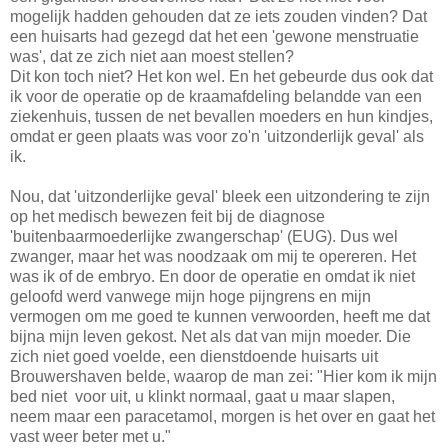
mogelijk hadden gehouden dat ze iets zouden vinden? Dat
een huisarts had gezegd dat het een 'gewone menstruatie
was', dat ze zich niet aan moest stellen?
Dit kon toch niet? Het kon wel. En het gebeurde dus ook dat
ik voor de operatie op de kraamafdeling belandde van een
ziekenhuis, tussen de net bevallen moeders en hun kindjes,
omdat er geen plaats was voor zo'n 'uitzonderlijk geval' als
ik.
Nou, dat 'uitzonderlijke geval' bleek een uitzondering te zijn
op het medisch bewezen feit bij de diagnose
'buitenbaarmoederlijke zwangerschap' (EUG). Dus wel
zwanger, maar het was noodzaak om mij te opereren. Het
was ik of de embryo. En door de operatie en omdat ik niet
geloofd werd vanwege mijn hoge pijngrens en mijn
vermogen om me goed te kunnen verwoorden, heeft me dat
bijna mijn leven gekost. Net als dat van mijn moeder. Die
zich niet goed voelde, een dienstdoende huisarts uit
Brouwershaven belde, waarop de man zei: "Hier kom ik mijn
bed niet voor uit, u klinkt normaal, gaat u maar slapen,
neem maar een paracetamol, morgen is het over en gaat het
vast weer beter met u."