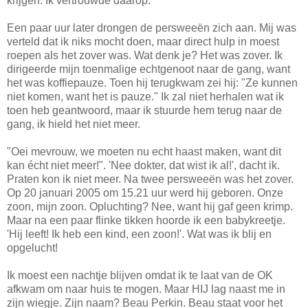
krijgen. Ik vertrouwde daarop.
Een paar uur later drongen de persweeën zich aan. Mij was
verteld dat ik niks mocht doen, maar direct hulp in moest
roepen als het zover was. Wat denk je? Het was zover. Ik
dirigeerde mijn toenmalige echtgenoot naar de gang, want
het was koffiepauze. Toen hij terugkwam zei hij: "Ze kunnen
niet komen, want het is pauze." Ik zal niet herhalen wat ik
toen heb geantwoord, maar ik stuurde hem terug naar de
gang, ik hield het niet meer.
"Oei mevrouw, we moeten nu echt haast maken, want dit
kan écht niet meer!". 'Nee dokter, dat wist ik al!', dacht ik.
Praten kon ik niet meer. Na twee persweeën was het zover.
Op 20 januari 2005 om 15.21 uur werd hij geboren. Onze
zoon, mijn zoon. Opluchting? Nee, want hij gaf geen krimp.
Maar na een paar flinke tikken hoorde ik een babykreetje.
'Hij leeft! Ik heb een kind, een zoon!'. Wat was ik blij en
opgelucht!
Ik moest een nachtje blijven omdat ik te laat van de OK
afkwam om naar huis te mogen. Maar HIJ lag naast me in
zijn wiegje. Zijn naam? Beau Perkin. Beau staat voor het