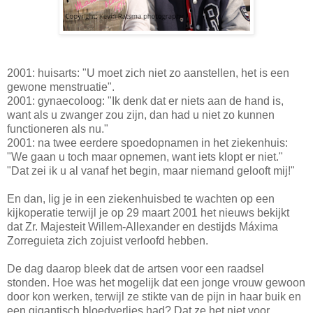
2001: huisarts: "U moet zich niet zo aanstellen, het is een
gewone menstruatie".
2001: gynaecoloog: "Ik denk dat er niets aan de hand is,
want als u zwanger zou zijn, dan had u niet zo kunnen
functioneren als nu."
2001: na twee eerdere spoedopnamen in het ziekenhuis:
"We gaan u toch maar opnemen, want iets klopt er niet."
"Dat zei ik u al vanaf het begin, maar niemand gelooft mij!"
En dan, lig je in een ziekenhuisbed te wachten op een
kijkoperatie terwijl je op 29 maart 2001 het nieuws bekijkt
dat Zr. Majesteit Willem-Allexander en destijds Máxima
Zorreguieta zich zojuist verloofd hebben.
De dag daarop bleek dat de artsen voor een raadsel
stonden. Hoe was het mogelijk dat een jonge vrouw gewoon
door kon werken, terwijl ze stikte van de pijn in haar buik en
een gigantisch bloedverlies had? Dat ze het niet voor