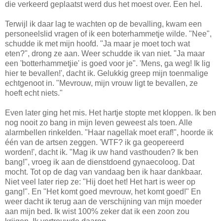
die verkeerd geplaatst werd dus het moest over. Een hel.
Terwijl ik daar lag te wachten op de bevalling, kwam een
personeelslid vragen of ik een boterhammetje wilde. "Nee",
schudde ik met mijn hoofd. "Ja maar je moet toch wat
eten?", drong ze aan. Weer schudde ik van niet. "Ja maar
een 'botterhammetjie' is goed voor je". 'Mens, ga weg! Ik lig
hier te bevallen!', dacht ik. Gelukkig greep mijn toenmalige
echtgenoot in. "Mevrouw, mijn vrouw ligt te bevallen, ze
hoeft echt niets."
Even later ging het mis. Het hartje stopte met kloppen. Ik ben
nog nooit zo bang in mijn leven geweest als toen. Alle
alarmbellen rinkelden. "Haar nagellak moet eraf!", hoorde ik
één van de artsen zeggen. 'WTF? ik ga geopereerd
worden!', dacht ik. "Mag ik uw hand vasthouden? Ik ben
bang!", vroeg ik aan de dienstdoend gynaecoloog. Dat
mocht. Tot op de dag van vandaag ben ik haar dankbaar.
Niet veel later riep ze: "Hij doet het! Het hart is weer op
gang!". En "Het komt goed mevrouw, het komt goed!" En
weer dacht ik terug aan de verschijning van mijn moeder
aan mijn bed. Ik wist 100% zeker dat ik een zoon zou