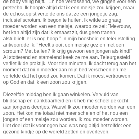
de baby veilig blijft." En hoe verrassend, we gingen voor een
pretecho. Ik hoopte altijd dat ik een meisje zou krijgen, maar
de echoscopist vertelde ons dat ze een jongetje zag,
inclusief scrotum. Ik begon te huilen. Ik wilde zo graag
moeder worden van een meisje, waarop ze zei: "Mevrouw,
het kan altijd zijn dat ik ernaast zit, dus geen tranen
alstublieft, er is nog hoop." In mijn boosheid en teleurstelling
antwoordde ik: "Heeft u ooit een meisje gezien met een
scrotum? Met ballen? Ik krijg gewoon een jongen als kind!"
Al stotterend en stamelend keek ze me aan. Teleurgesteld
verliet ik de praktijk. Voor tien minuten. Ik dacht terug aan het
moment dat mijn moeder aan mijn bed verscheen en me
vertelde dat het goed zou komen. Dat ik moest vertrouwen
op God en dat ik een zoon zou krijgen.
Diezelfde middag ben ik gaan winkelen. Vervuld van
blijdschap en dankbaarheid en ik heb me scheel gekocht
aan jongenskleertjes. Wauw! Ik zou moeder worden van een
zoon. Het kon me totaal niet meer schelen of het nou een
jongen of een meisje zou worden. Ik zou moeder worden.
Het doel dat ik voor ogen had was nog altijd hetzelfde: een
gezond kindje op de wereld zetten en overleven.