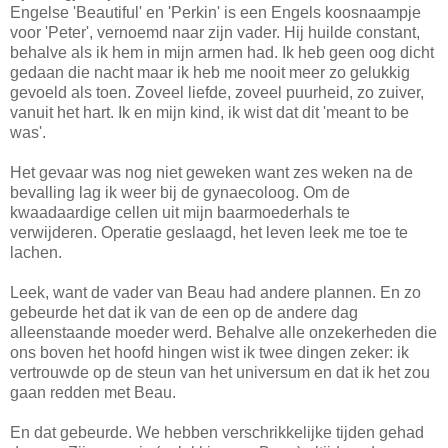
Engelse 'Beautiful' en 'Perkin' is een Engels koosnaampje
voor 'Peter', vernoemd naar zijn vader. Hij huilde constant,
behalve als ik hem in mijn armen had. Ik heb geen oog dicht
gedaan die nacht maar ik heb me nooit meer zo gelukkig
gevoeld als toen. Zoveel liefde, zoveel puurheid, zo zuiver,
vanuit het hart. Ik en mijn kind, ik wist dat dit 'meant to be
was'.
Het gevaar was nog niet geweken want zes weken na de
bevalling lag ik weer bij de gynaecoloog. Om de
kwaadaardige cellen uit mijn baarmoederhals te
verwijderen. Operatie geslaagd, het leven leek me toe te
lachen.
Leek, want de vader van Beau had andere plannen. En zo
gebeurde het dat ik van de een op de andere dag
alleenstaande moeder werd. Behalve alle onzekerheden die
ons boven het hoofd hingen wist ik twee dingen zeker: ik
vertrouwde op de steun van het universum en dat ik het zou
gaan redden met Beau.
En dat gebeurde. We hebben verschrikkelijke tijden gehad