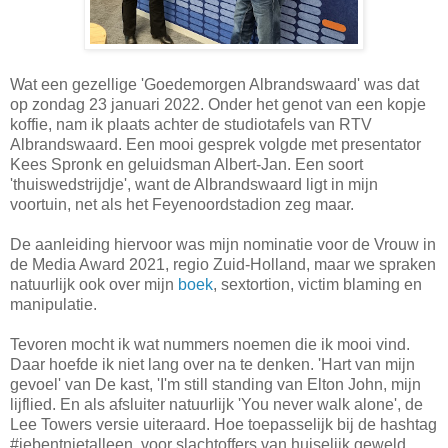
Wat een gezellige 'Goedemorgen Albrandswaard' was dat
op zondag 23 januari 2022. Onder het genot van een kopje
koffie, nam ik plaats achter de studiotafels van RTV
Albrandswaard. Een mooi gesprek volgde met presentator
Kees Spronk en geluidsman Albert-Jan. Een soort
'thuiswedstrijdje', want de Albrandswaard ligt in mijn
voortuin, net als het Feyenoordstadion zeg maar.
De aanleiding hiervoor was mijn nominatie voor de Vrouw in
de Media Award 2021, regio Zuid-Holland, maar we spraken
natuurlijk ook over mijn
boek
, sextortion, victim blaming en
manipulatie.
Tevoren mocht ik wat nummers noemen die ik mooi vind.
Daar hoefde ik niet lang over na te denken. 'Hart van mijn
gevoel' van De kast, 'I'm still standing van Elton John, mijn
lijflied. En als afsluiter natuurlijk 'You never walk alone', de
Lee Towers versie uiteraard. Hoe toepasselijk bij de hashtag
#jebentnietalleen, voor slachtoffers van huiselijk geweld.