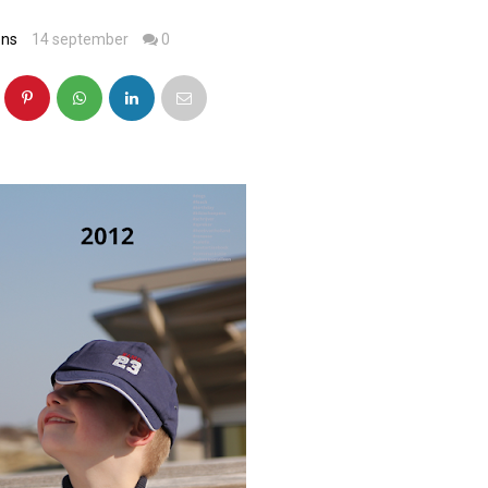
ens
14 september
0