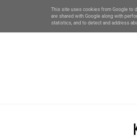
This site uses cookies from Google to de
are shared with Google along with perfo
statistics, and to detect and address ab