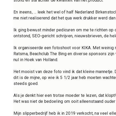
stond en sta achter de kwaliteit van het product. 
En ineens, ... leek het wel of half Nederland Birkenstoc
me niet realiserend dat het qua werk drukker werd dan 
Ik ging bewust minder pedicuren om me te richten op d
ontstond, SEO-gericht schrijven, nieuwsbrieven, de he
Ik organiseerde een fotoshoot voor KIKA. Met weinig m
Ratsma, Beachclub The Bing en diverse sponsors zijn
nul in Hoek van Holland. 
Het mooist van deze foto vind ik dat kleine mannetje. 
dit is de mijne, op wie ik 5 1/2 jaar heb moeten wachte
steeds goed. 
Als je denkt hier een trotse moeder te lezen, dat klopt!
Het was niet de bedoeling om ooit alleenstaand ouder t
Mijn slipperbedrijf heb ik in 2019 verkocht, na veel el