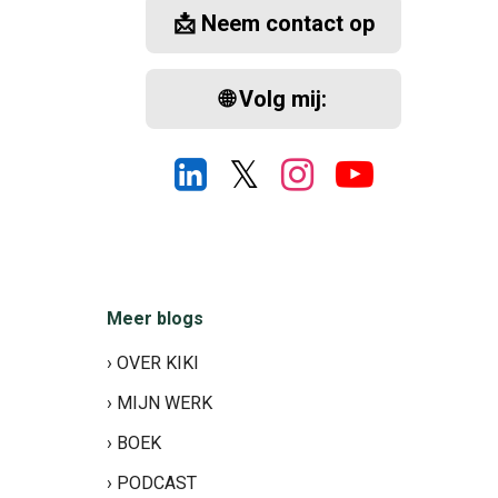
📩 Neem contact op
🌐 Volg mij:
𝕏
Meer blogs
› OVER KIKI
› MIJN WERK
› BOEK
› PODCAST