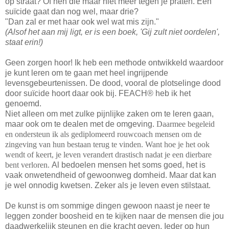
op straat? Of hen die maar niet meer tegen je praten. Eén
suïcide gaat dan nog wel, maar drie?
"Dan zal er met haar ook wel wat mis zijn."
(Alsof het aan mij ligt, er is een boek, 'Gij zult niet oordelen',
staat erin!)
Geen zorgen hoor! Ik heb een methode ontwikkeld waardoor
je kunt leren om te gaan met heel ingrijpende
levensgebeurtenissen. De dood, vooral de plotselinge dood
door suïcide hoort daar ook bij. FEACH® heb ik het
genoemd.
Niet alleen om met zulke pijnlijke zaken om te leren gaan,
maar ook om te dealen met de omgeving.
Daarmee begeleid
en ondersteun ik als gediplomeerd rouwcoach mensen om de
zingeving van hun bestaan terug te vinden. Want hoe je het ook
wendt of keert, je leven verandert drastisch nadat je een dierbare
bent verloren.
Al bedoelen mensen het soms goed, het is
vaak onwetendheid of gewoonweg domheid. Maar dat kan
je wel onnodig kwetsen. Zeker als je leven even stilstaat.
De kunst is om sommige dingen gewoon naast je neer te
leggen zonder boosheid en te kijken naar de mensen die jou
daadwerkelijk steunen en die kracht geven. Ieder op hun