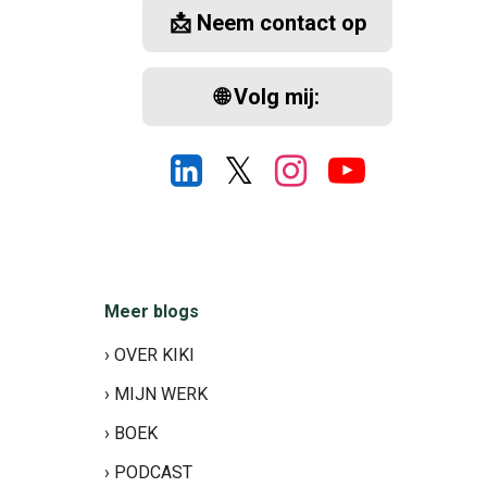
📩 Neem contact op
🌐 Volg mij:
𝕏
Meer blogs
› OVER KIKI
› MIJN WERK
› BOEK
› PODCAST