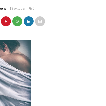
pens
13 oktober
0