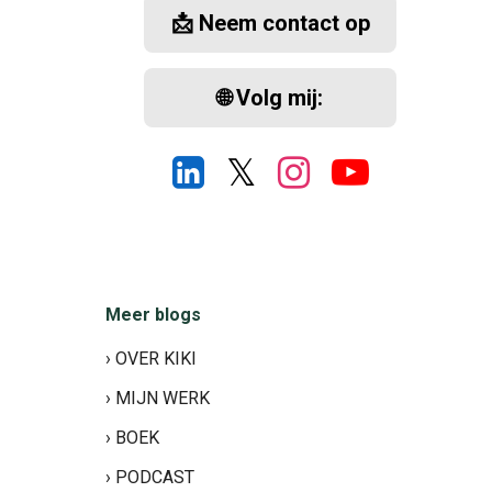
📩 Neem contact op
🌐 Volg mij:
𝕏
Meer blogs
› OVER KIKI
› MIJN WERK
› BOEK
› PODCAST