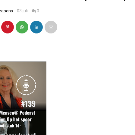
heepens
03 juli
0