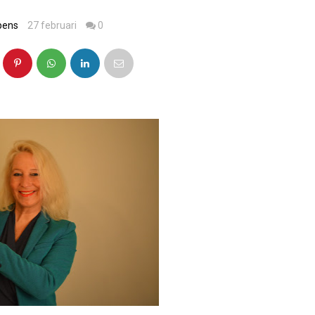
pens
27 februari
0