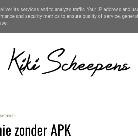
liver its services and to analyze traffic. Your IP address and us
HOME
rmance and security metrics to ensure quality of service, genera
use.
SPREKER
ie zonder APK