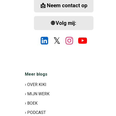
📩 Neem contact op
🌐 Volg mij:
𝕏
Meer blogs
› OVER KIKI
› MIJN WERK
› BOEK
› PODCAST