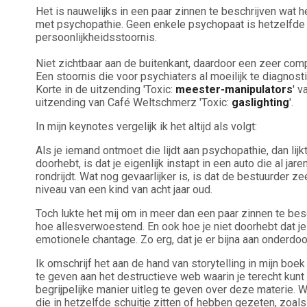
Het is nauwelijks in een paar zinnen te beschrijven wat 
met psychopathie. Geen enkele psychopaat is hetzelfde en
persoonlijkheidsstoornis.
Niet zichtbaar aan de buitenkant, daardoor een zeer com
Een stoornis die voor psychiaters al moeilijk te diagnos
Korte in de uitzending 'Toxic:
meester-manipulators
' 
uitzending van Café Weltschmerz 'Toxic:
gaslighting
'.
In mijn keynotes vergelijk ik het altijd als volgt:
Als je iemand ontmoet die lijdt aan psychopathie, dan lijkt
doorhebt, is dat je eigenlijk instapt in een auto die al 
rondrijdt. Wat nog gevaarlijker is, is dat de bestuurder z
niveau van een kind van acht jaar oud.
Toch lukte het mij om in meer dan een paar zinnen te besch
hoe allesverwoestend. En ook hoe je niet doorhebt dat je
emotionele chantage. Zo erg, dat je er bijna aan onderdoo
Ik omschrijf het aan de hand van storytelling in mijn boe
te geven aan het destructieve web waarin je terecht kun
begrijpelijke manier uitleg te geven over deze materie.
die in hetzelfde schuitje zitten of hebben gezeten, zoals