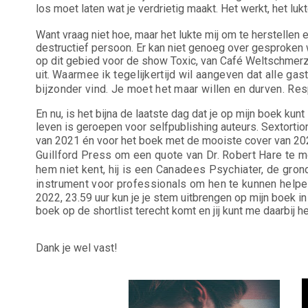
los moet laten wat je verdrietig maakt. Het werkt, het lukt
Want vraag niet hoe, maar het lukte mij om te herstellen 
destructief persoon. Er kan niet genoeg over gesproken
op dit gebied voor de show Toxic, van Café Weltschmerz*. 
uit.
Waarmee ik tegelijkertijd wil aangeven dat alle gas
bijzonder vind. Je moet het maar willen en durven. Res
En nu, is het bijna de laatste dag dat je op mijn boek kun
leven is geroepen voor selfpublishing auteurs. Sextort
van 2021 én voor het boek met de mooiste cover van 20
Guillford Press om een quote van Dr. Robert Hare te m
hem niet kent, hij is een Canadees Psychiater, de gr
instrument voor professionals om hen te kunnen helpe
2022, 23.59 uur kun je je stem uitbrengen op mijn boek i
boek op de shortlist terecht komt en jij kunt me daarbij 
Dank je wel vast!