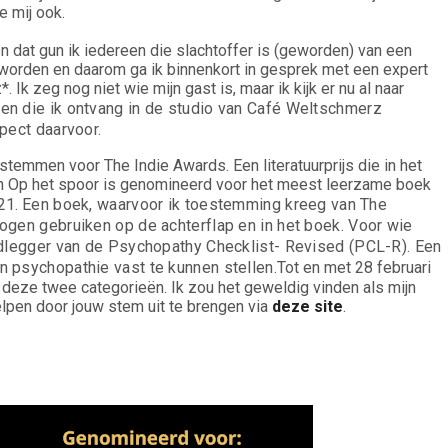
e mij ook.
en dat gun ik iedereen die slachtoffer is (geworden) van een
 worden en daarom ga ik binnenkort in gesprek met een expert
Ik zeg nog niet wie mijn gast is, maar ik kijk er nu al naar
ten die ik ontvang in de studio van Café Weltschmerz 
pect daarvoor.
t stemmen voor The Indie Awards. Een literatuurprijs die in het
ion Op het spoor is genomineerd voor het meest leerzame boek
21.
Een boek, waarvoor ik toestemming kreeg van The
ogen gebruiken op de achterflap en in het boek. Voor wie
ondlegger van de Psychopathy Checklist- Revised (PCL-R). Een
n psychopathie vast te kunnen stellen.
Tot en met 28 februari
n deze twee categorieën. Ik zou het geweldig vinden als mijn
helpen door jouw stem uit te brengen via
deze site
.