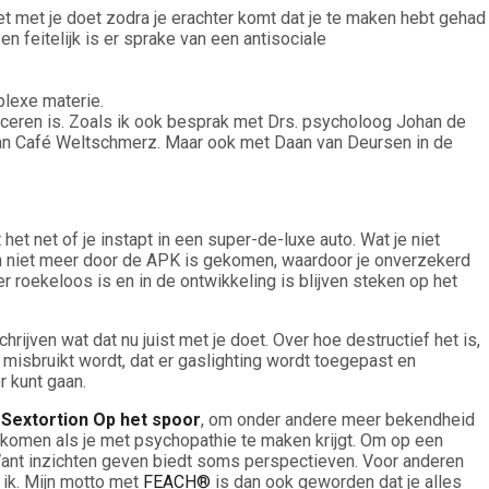
het met je doet zodra je erachter komt dat je te maken hebt gehad
 feitelijk is er sprake van een antisociale
plexe materie.
ticeren is. Zoals ik ook besprak met Drs. psycholoog Johan de
van Café Weltschmerz. Maar ook met Daan van Deursen in de
 het net of je instapt in een super-de-luxe auto. Wat je niet
jaren niet meer door de APK is gekomen, waardoor je onverzekerd
eer roekeloos is en in de ontwikkeling is blijven steken op het
rijven wat dat nu juist met je doet. Over hoe destructief het is,
 misbruikt wordt, dat er gaslighting wordt toegepast en
r kunt gaan.
k
Sextortion Op het spoor
, om onder andere meer bekendheid
t komen als je met psychopathie te maken krijgt. Om op een
 Want inzichten geven biedt soms perspectieven. Voor anderen
 ik. Mijn motto met
FEACH®
is dan ook geworden dat je alles