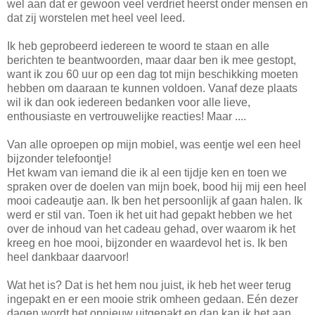
wel aan dat er gewoon veel verdriet heerst onder mensen en
dat zij worstelen met heel veel leed.
Ik heb geprobeerd iedereen te woord te staan en alle
berichten te beantwoorden, maar daar ben ik mee gestopt,
want ik zou 60 uur op een dag tot mijn beschikking moeten
hebben om daaraan te kunnen voldoen. Vanaf deze plaats
wil ik dan ook iedereen bedanken voor alle lieve,
enthousiaste en vertrouwelijke reacties! Maar ....
Van alle oproepen op mijn mobiel, was eentje wel een heel
bijzonder telefoontje!
Het kwam van iemand die ik al een tijdje ken en toen we
spraken over de doelen van mijn boek, bood hij mij een heel
mooi cadeautje aan. Ik ben het persoonlijk af gaan halen. Ik
werd er stil van. Toen ik het uit had gepakt hebben we het
over de inhoud van het cadeau gehad, over waarom ik het
kreeg en hoe mooi, bijzonder en waardevol het is. Ik ben
heel dankbaar daarvoor!
Wat het is? Dat is het hem nou juist, ik heb het weer terug
ingepakt en er een mooie strik omheen gedaan. Eén dezer
dagen wordt het opnieuw uitgepakt en dan kan ik het aan