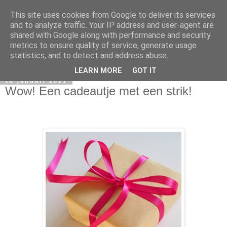
This site uses cookies from Google to deliver its services
and to analyze traffic. Your IP address and user-agent are
shared with Google along with performance and security
metrics to ensure quality of service, generate usage
statistics, and to detect and address abuse.
LEARN MORE
GOT IT
10 januari 2021
Wow! Een cadeautje met een strik!