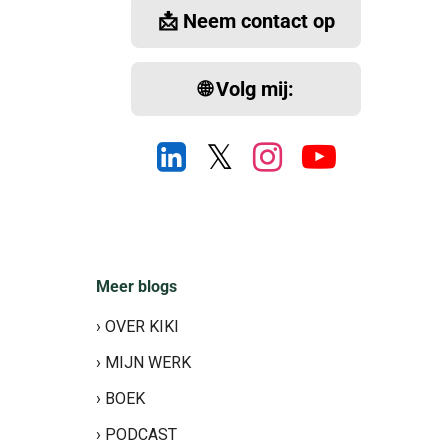
📩 Neem contact op
🌐 Volg mij:
𝕏
Meer blogs
› OVER KIKI
› MIJN WERK
› BOEK
› PODCAST