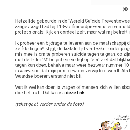
(© 
Hetzelfde gebeurde in de 'Wereld Suïcide Preventieweek
aangevraagd had bij 113-Zelfmoordpreventie en vermeldde
professionals. Kijk en oordeel zelf, maar wat mij betref
Ik probeer een bijdrage te leveren aan de maatschappij d
zelfdodingen* stijgt, de laatste tijd veel vaker onder jong
mis mee is om te proberen suïcide tegen te gaan, op zi
met de letter 'M' begint en eindigt op 'eta', ziet dat blij
tegen kan doen, behalve maar weer bezwaar nummer 101 i
is aanwezig dat mijn post gewoon verwijderd wordt. Als h
Waardse boerenverstand niet bij.
Wat ik wel kan doen is vragen of mensen zich willen abon
doe het a.u.b. Dat kan via
deze link
.
(tekst gaat verder onder de foto)