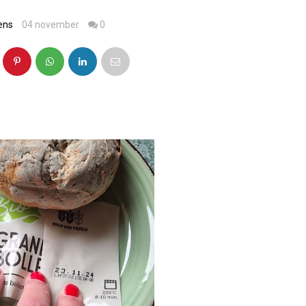
ens
04 november
0