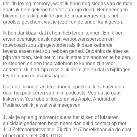
titel 'In loving memory', want ik houd nog steeds van de man
zoals ik hem gekend heb tot aan zijn dood. Herinneringen
blijven, gelukkig ook de goede, maar vergeving is het
grootste geschenk wat je jezelf en de ander kunt geven.
Ik ben dankbaar dat ik hem heb leren kennen. En ik ben
ervan overtuigd dat ik nooit vertrouwenspersoon en
rouwcoach zou zijn geworden als ik deze keiharde
levenslessen niet zou hebben gehad. Ondanks de intense
pijn van toen, stelt het mij nu in staat om anderen te helpen,
te steunen en een inspiratiebron te kunnen zijn voor
anderen. Hij had zijn missie, ik de mijne en dat is bijdragen
leveren aan de maatschappij.
Dat doe ik onder andere door te spreken, te schrijven en
door het publiceren van mijn podcasts. Voordat je gaat
kijken via YouTube of luisteren via Apple, Android of
Podimo, wil ik je wel wat meegeven:
1. als je op enig moment tijdens het kijken of luisteren
suïcidale gedachten hebt, neem dan altijd contact op met
113 Zelfmoordpreventie. Zij zijn 24/7 bereikbaar via de chat
of bel gratis met 0800-0113;