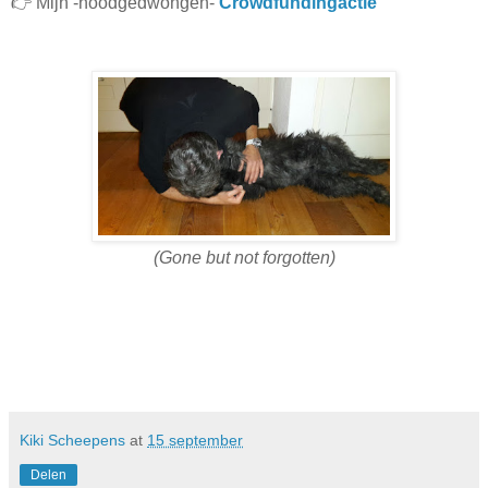
👉 Mijn -noodgedwongen-
Crowdfundingactie
(Gone but not forgotten)
Kiki Scheepens
at
15 september
Delen