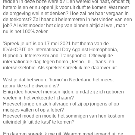
redden in deze boze wereld? Een wereld vol haat, omdat zij
hetero is en er nu openlijk voor uit durft te komen. Wat moet
de omgeving wel niet denken? Hoe zal het haar vergaan in
de toekomst? Zal haar dit belemmeren in het vinden van een
job? Al wist moeder het diep van binnen altijd al wel, maar
nu is het 100% zeker.
'Spreek je uit' is op 17 mei 2021 het thema van de
IDAHOBIT, de International Day Against Homophobia,
Biphobia, Intersexism and Transphobia. Ofterwijl de
internationale dag tegen homo-, lesbo-, bi-, trans- en
interseksefobie. Als spreker spreek ik me daarover uit.
Wist je dat het woord 'homo' in Nederland het meest
gebruikte scheldwoord is?
Enig idee hoeveel mensen lijden, omdat zij zich geboren
voelen in het verkeerde lichaam?
Hoeveel jongeren zich afvragen of zij op jongens of op
meisjes vallen of op allebei?
Hoeveel moed en moeite het sommigen van hen kost om
uiteindelijk 'uit de kast' te komen?
En daarom spreek ik me uit. Waarom moet iemand uit de