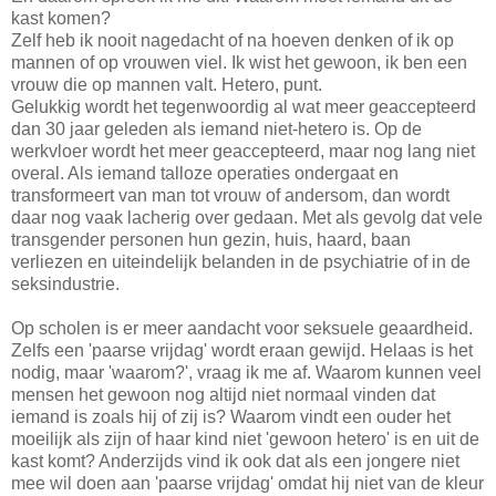
kast komen?
Zelf heb ik nooit nagedacht of na hoeven denken of ik op
mannen of op vrouwen viel. Ik wist het gewoon, ik ben een
vrouw die op mannen valt. Hetero, punt.
Gelukkig wordt het tegenwoordig al wat meer geaccepteerd
dan 30 jaar geleden als iemand niet-hetero is. Op de
werkvloer wordt het meer geaccepteerd, maar nog lang niet
overal. Als iemand talloze operaties ondergaat en
transformeert van man tot vrouw of andersom, dan wordt
daar nog vaak lacherig over gedaan. Met als gevolg dat vele
transgender personen hun gezin, huis, haard, baan
verliezen en uiteindelijk belanden in de psychiatrie of in de
seksindustrie.
Op scholen is er meer aandacht voor seksuele geaardheid.
Zelfs een 'paarse vrijdag' wordt eraan gewijd. Helaas is het
nodig, maar 'waarom?', vraag ik me af. Waarom kunnen veel
mensen het gewoon nog altijd niet normaal vinden dat
iemand is zoals hij of zij is? Waarom vindt een ouder het
moeilijk als zijn of haar kind niet 'gewoon hetero' is en uit de
kast komt? Anderzijds vind ik ook dat als een jongere niet
mee wil doen aan 'paarse vrijdag' omdat hij niet van de kleur